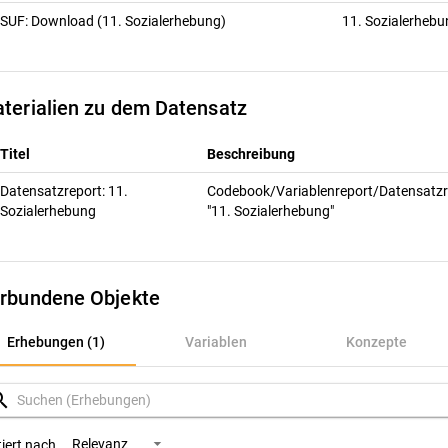
SUF: Download (11. Sozialerhebung)
11. Sozialerheb
terialien zu dem Datensatz
Titel
Beschreibung
Datensatzreport: 11.
Codebook/Variablenreport/Datensatzr
Sozialerhebung
"11. Sozialerhebung"
rbundene Objekte
rhebungen (1)
Erhebungen (1)
Variablen
Konzepte
ariablen
rch
onzepte
Relevanz
tiert nach