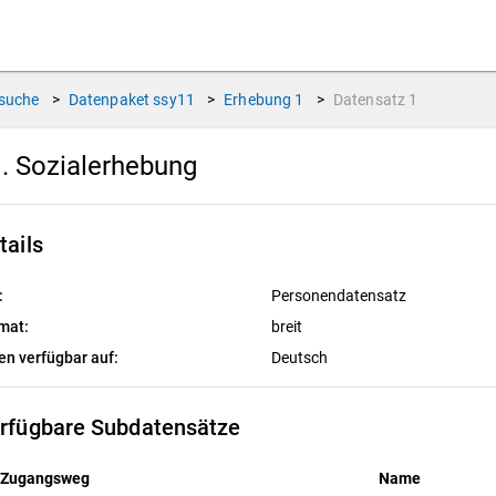
suche
>
Datenpaket
ssy11
>
Erhebung
1
>
Datensatz
1
. Sozialerhebung
tails
:
Personendatensatz
mat:
breit
en verfügbar auf:
Deutsch
rfügbare Subdatensätze
Zugangsweg
Name