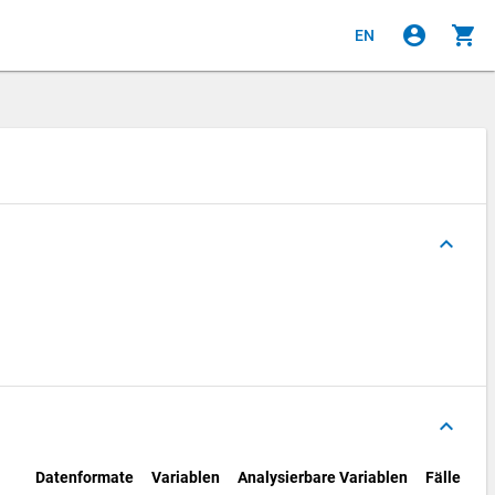
account_circle
shopping_cart
EN
keyboard_arrow_up
keyboard_arrow_up
Datenformate
Variablen
Analysierbare Variablen
Fälle