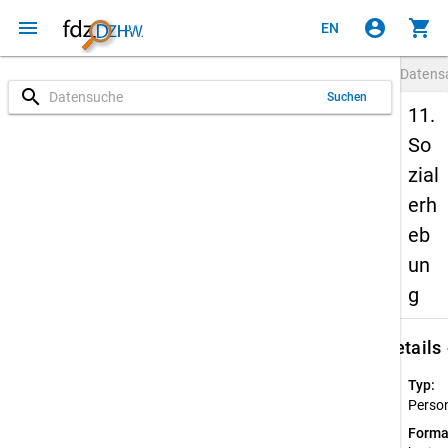
menu
account_circle
shopping_cart
EN
Datens
search
Suchen
11.
So
zial
erh
eb
un
g
keybo
Details
Typ:
Perso
Forma