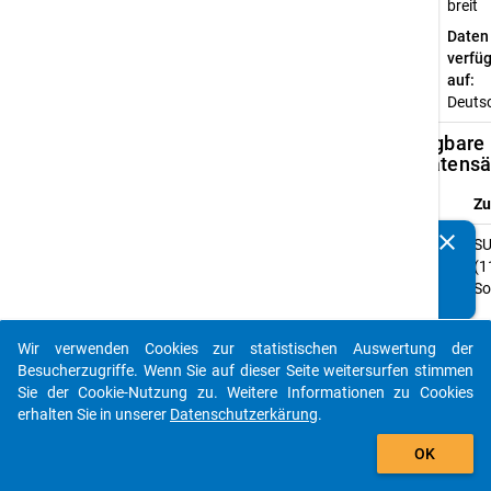
breit
Daten
verfü
auf:
Deuts
Verfügbare
Subdatensä
Z
clear
SU
Kennen Sie Publikationen, die auf Basis unserer
(1
Datenpakete entstanden sind? Dann teilen Sie uns diese
So
bitte mit...
Wir verwenden Cookies zur statistischen Auswertung der
Materiali
auto_stories
Besucherzugriffe. Wenn Sie auf dieser Seite weitersurfen stimmen
zu dem
Sie der Cookie-Nutzung zu. Weitere Informationen zu Cookies
Datensatz
erhalten Sie in unserer
Datenschutzerkärung
.
add_shopping_cart
Ti
OK
Da