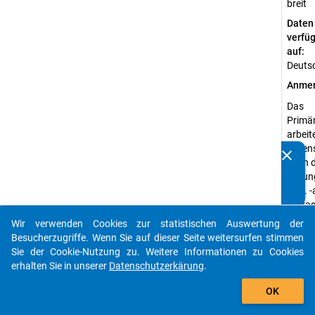
breit
Daten
verfü
auf:
Deuts
Anmer
Das
Primä
arbeit
Datens
clear
Kennen Sie Publikationen, die auf Basis unserer
nach 
Datenpakete entstanden sind? Dann teilen Sie uns diese
bildun
bitte mit...
bzw. -
Befrag
wurden
Wir verwenden Cookies zur statistischen Auswertung der
auto_stories
und mi
Besucherzugriffe. Wenn Sie auf dieser Seite weitersurfen stimmen
demse
Sie der Cookie-Nutzung zu. Weitere Informationen zu Cookies
erhob
erhalten Sie in unserer
Datenschutzerkärung
.
zusam
add_shopping_cart
OK
Verfügbare
Subdatensä