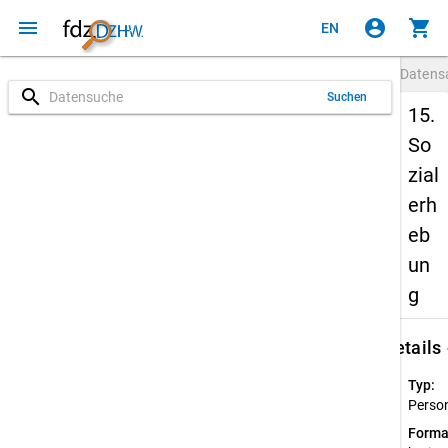
menu
account_circle
shopping_cart
EN
Datens
search
Suchen
15.
So
zial
erh
eb
un
g
keybo
Details
Typ:
Perso
Forma