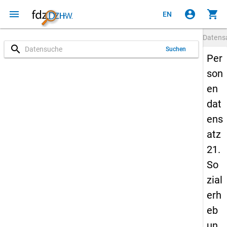
menu
account_circle
shopping_cart
EN
Datens
search
Suchen
Per
son
en
dat
ens
atz
21.
So
zial
erh
eb
un