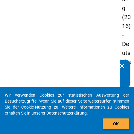
g
(20
16)
-
De
uts
che
clear
Kennen Sie Publikationen, die auf Basis unserer
un
Datenpakete entstanden sind? Dann teilen Sie uns diese
d
bitte mit...
bild
Wir verwenden Cookies zur statistischen Auswertung der
un
auto_stories
Besucherzugriffe. Wenn Sie auf dieser Seite weitersurfen stimmen
gsi
Sie der Cookie-Nutzung zu. Weitere Informationen zu Cookies
erhalten Sie in unserer
Datenschutzerkärung
.
nlä
add_shopping_cart
ndi
OK
sch