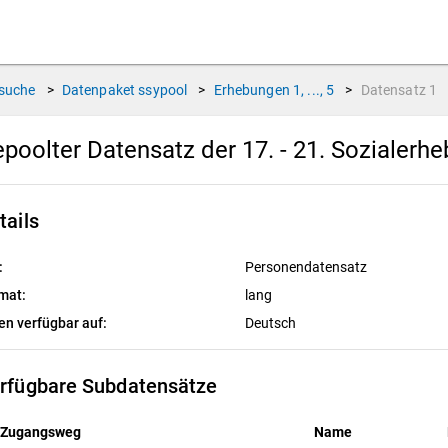
suche
>
Datenpaket
ssypool
>
Erhebungen
1, ..., 5
>
Datensatz
1
poolter Datensatz der 17. - 21. Sozialerh
tails
:
Personendatensatz
mat:
lang
en verfügbar auf:
Deutsch
rfügbare Subdatensätze
Zugangsweg
Name