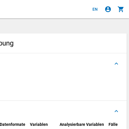
account_circle
shopping_cart
EN
ebung
keyboard_arrow_up
keyboard_arrow_up
Datenformate
Variablen
Analysierbare Variablen
Fälle