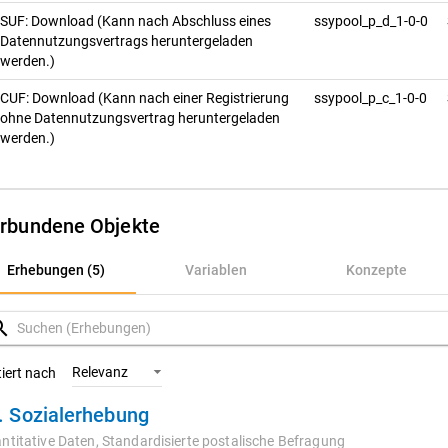
SUF: Download (Kann nach Abschluss eines
ssypool_p_d_1-0-0
Datennutzungsvertrags heruntergeladen
werden.)
CUF: Download (Kann nach einer Registrierung
ssypool_p_c_1-0-0
ohne Datennutzungsvertrag heruntergeladen
werden.)
rbundene Objekte
rhebungen (5)
Erhebungen (5)
Variablen
Konzepte
ariablen
rch
onzepte
Relevanz
tiert nach
. Sozialerhebung
ntitative Daten,
Standardisierte postalische Befragung