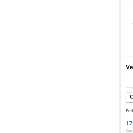
Ve
E
V
sea
K
Sor
17
Qua