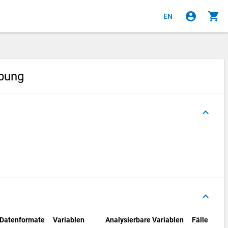
account_circle
shopping_cart
EN
ebung
keyboard_arrow_up
keyboard_arrow_up
Datenformate
Variablen
Analysierbare Variablen
Fälle