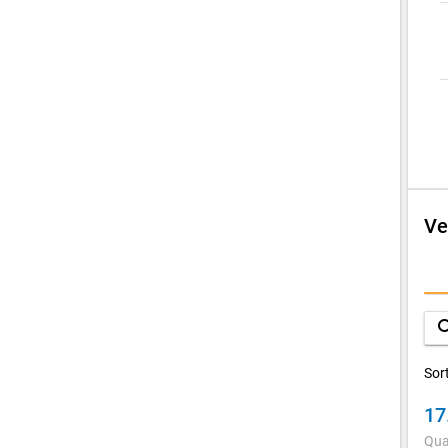
Ve
E
V
sea
K
Sor
17
Qua