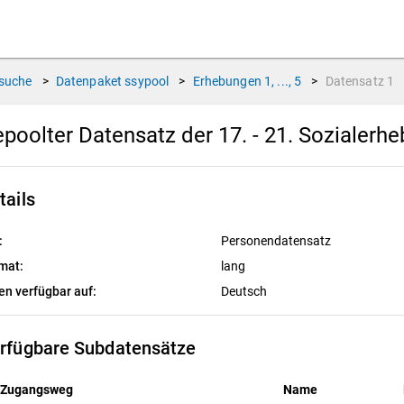
suche
>
Datenpaket
ssypool
>
Erhebungen
1, ..., 5
>
Datensatz
1
poolter Datensatz der 17. - 21. Sozialerh
tails
:
Personendatensatz
mat:
lang
en verfügbar auf:
Deutsch
rfügbare Subdatensätze
Zugangsweg
Name