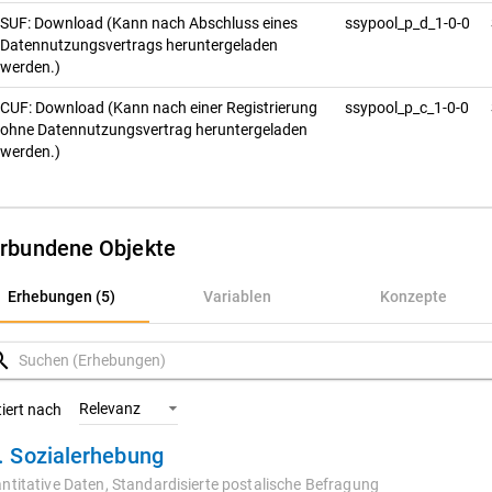
SUF: Download (Kann nach Abschluss eines
ssypool_p_d_1-0-0
Datennutzungsvertrags heruntergeladen
werden.)
CUF: Download (Kann nach einer Registrierung
ssypool_p_c_1-0-0
ohne Datennutzungsvertrag heruntergeladen
werden.)
rbundene Objekte
rhebungen (5)
Erhebungen (5)
Variablen
Konzepte
ariablen
rch
onzepte
Relevanz
tiert nach
. Sozialerhebung
ntitative Daten,
Standardisierte postalische Befragung