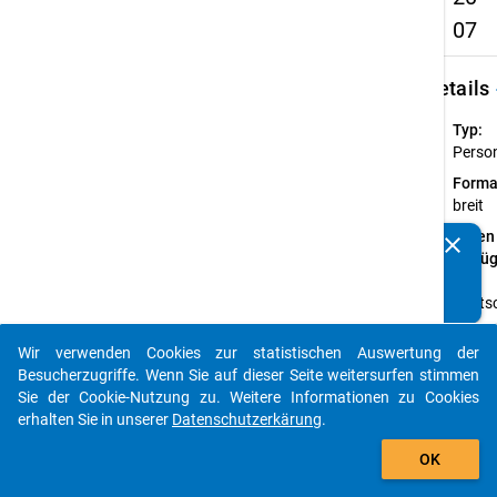
07
keybo
Details
Typ:
Perso
Forma
breit
Daten
clear
Kennen Sie Publikationen, die auf Basis unserer
verfü
Datenpakete entstanden sind? Dann teilen Sie uns diese
auf:
bitte mit...
Deuts
Verfügbare
Wir verwenden Cookies zur statistischen Auswertung der
Subdatensä
auto_stories
Besucherzugriffe. Wenn Sie auf dieser Seite weitersurfen stimmen
Sie der Cookie-Nutzung zu. Weitere Informationen zu Cookies
Z
erhalten Sie in unserer
Datenschutzerkärung
.
add_shopping_cart
SU
OK
fü
Fo