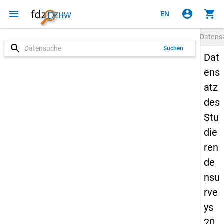
menu
account_circle
shopping_cart
EN
Datens
search
Suchen
Dat
ens
atz
des
Stu
die
ren
de
nsu
rve
ys
20