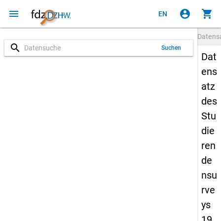
menu
account_circle
shopping_cart
EN
Datens
search
Suchen
Dat
ens
atz
des
Stu
die
ren
de
nsu
rve
ys
19