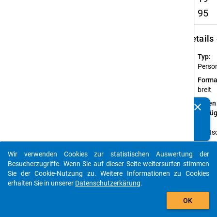
95
keybo
Details
Typ:
Perso
Forma
breit
Daten
clear
Kennen Sie Publikationen, die auf Basis unserer
verfü
Datenpakete entstanden sind? Dann teilen Sie uns diese
auf:
bitte mit...
Deuts
Verfügbare
Wir verwenden Cookies zur statistischen Auswertung der
Subdatensä
auto_stories
Besucherzugriffe. Wenn Sie auf dieser Seite weitersurfen stimmen
Sie der Cookie-Nutzung zu. Weitere Informationen zu Cookies
Z
erhalten Sie in unserer
Datenschutzerkärung
.
add_shopping_cart
SU
OK
na
Da