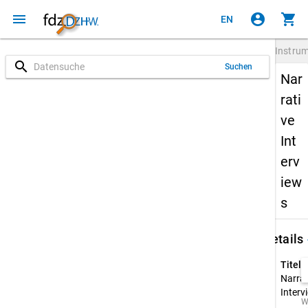
menu
account_circle
shopping_cart
EN
Instru
search
Suchen
Nar
rati
ve
Int
erv
iew
s
keybo
Details
Titel:
Narrat
Inter
W