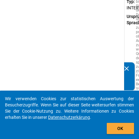
Typ:
b
Si
INTER
d
D
Urspr
u
Sprac
M
z
p
o
A
z
w
Q
d
s
z
clear
Kennen Sie Publikationen, die auf Basis unserer
z
F
Datenpakete entstanden sind? Dann teilen Sie uns diese
e
bitte mit...
B
V
e
A
Wir verwenden Cookies zur statistischen Auswertung der
s
auto_stories
Besucherzugriffe. Wenn Sie auf dieser Seite weitersurfen stimmen
w
vo
Sie der Cookie-Nutzung zu. Weitere Informationen zu Cookies
i
erhalten Sie in unserer
Datenschutzerkärung
.
S
add_shopping_cart
g
w
OK
P
d