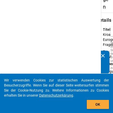
n
keybo
Details
Titel:
Kroati
Eurog
W
Frage
b
Si
Typ:
d
clear
CAWI
Kennen Sie Publikationen, die auf Basis unserer
D
u
Datenpakete entstanden sind? Dann teilen Sie uns diese
Anmer
M
bitte mit...
z
Biling
p
o
Erheb
A
Wir verwenden Cookies zur statistischen Auswertung der
Frage
z
auto_stories
Besucherzugriffe. Wenn Sie auf dieser Seite weitersurfen stimmen
w
in Kro
Q
Sie der Cookie-Nutzung zu. Weitere Informationen zu Cookies
und
d
erhalten Sie in unserer
Datenschutzerkärung
.
s
Englis
add_shopping_cart
z
verfü
z
OK
F
e