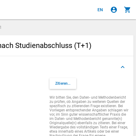
account_circle
shopping_cart
EN
1
 nach Studienabschluss (T+1)
keyboard_arrow_up
Zitieren...
Wir bitten Sie, den Daten- und Methodenbericht
zu prüfen, ob Angaben zu weiteren Quellen der
spezifisch zu zitierenden Frage existieren. Bei
Vorliegen entsprechender Angaben schlagen wir
vor, im Sinn guter wissenschaftlicher Praxis die
im Daten- und Methodenbericht genannte(n)
Originalquelle(n) ebenfalls zu zitieren. Bei einer
Wiedergabe des vollständigen Texts einer Frage,
etwa innerhalb eines Artikels oder bei einer
Nachnutzung der Frage für eigene