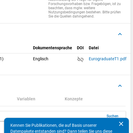
Forschungsvorhaben bzw. Fragebögen, ist zu
beachten, dass mglw. weitere
Nutzungsbedingungen bestehen. Bitte prüfen
Sie die Quellen dahingehend.
keyboard_arrow_up
Dokumentensprache
DOI
Datei
link_off
+1)
Englisch
EurograduateT1.pdf
keyboard_arrow_up
Variablen
Konzepte
Suchen
clear
Kennen Sie Publikationen, die auf Basis unserer
keyboard_arrow_left
keyboard_arrow_right
10
Einträge pro Seite
1 - 8 von 8
Datenpakete entstanden sind? Dann teilen Sie uns diese