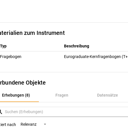
terialien zum Instrument
Typ
Beschreibung
Fragebogen
Eurograduate-Kernfragenbogen (T
rbundene Objekte
rhebungen (8)
Erhebungen (8)
Fragen
Datensätze
ragen
rch
atensätze
Relevanz
tiert nach