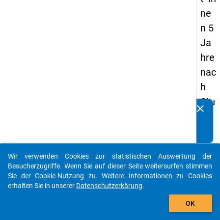
ne
n 5
Ja
hre
nac
h
Stu
clear
Kennen Sie Publikationen, die auf Basis unserer
die
Datenpakete entstanden sind? Dann teilen Sie uns diese
na
bitte mit...
bsc
Wir verwenden Cookies zur statistischen Auswertung der
hlu
auto_stories
Besucherzugriffe. Wenn Sie auf dieser Seite weitersurfen stimmen
ss
Sie der Cookie-Nutzung zu. Weitere Informationen zu Cookies
erhalten Sie in unserer
Datenschutzerkärung
.
(T+
add_shopping_cart
5)
OK