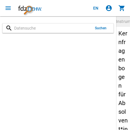
menu
account_circle
shopping_cart
EN
Instru
search
Suchen
Ker
nfr
ag
en
bo
ge
n
für
Ab
sol
ven
t*in