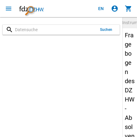
menu
account_circle
shopping_cart
EN
Instru
search
Suchen
Fra
ge
bo
ge
n
des
DZ
HW
-
Ab
sol
ven