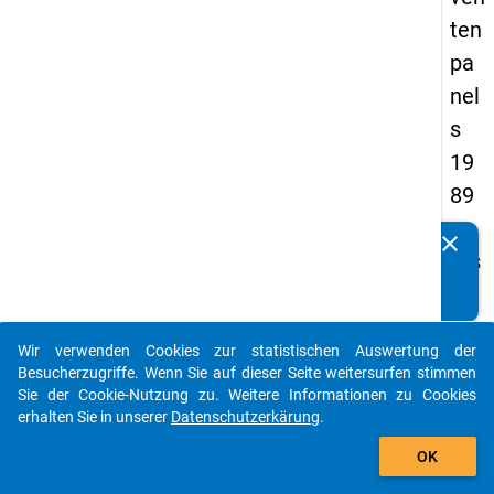
ten
pa
nel
s
19
89
-
clear
Kennen Sie Publikationen, die auf Basis unserer
ers
Datenpakete entstanden sind? Dann teilen Sie uns diese
te
bitte mit...
We
Wir verwenden Cookies zur statistischen Auswertung der
lle
auto_stories
Besucherzugriffe. Wenn Sie auf dieser Seite weitersurfen stimmen
Sie der Cookie-Nutzung zu. Weitere Informationen zu Cookies
keybo
Details
erhalten Sie in unserer
Datenschutzerkärung
.
add_shopping_cart
OK
Titel:
Zwisc