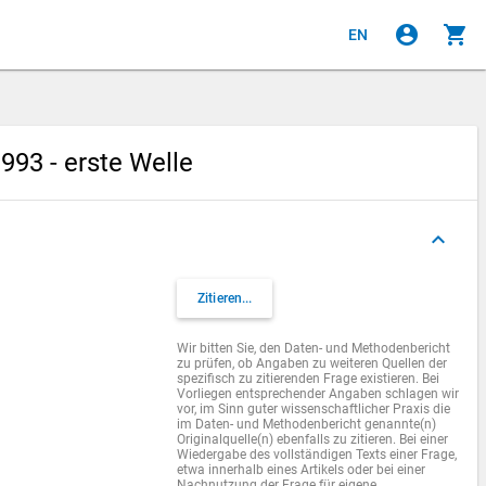
account_circle
shopping_cart
EN
93 - erste Welle
keyboard_arrow_up
Zitieren...
Wir bitten Sie, den Daten- und Methodenbericht
zu prüfen, ob Angaben zu weiteren Quellen der
spezifisch zu zitierenden Frage existieren. Bei
Vorliegen entsprechender Angaben schlagen wir
vor, im Sinn guter wissenschaftlicher Praxis die
im Daten- und Methodenbericht genannte(n)
Originalquelle(n) ebenfalls zu zitieren. Bei einer
Wiedergabe des vollständigen Texts einer Frage,
etwa innerhalb eines Artikels oder bei einer
Nachnutzung der Frage für eigene