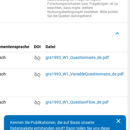
Forschungsvorhaben bzw. Fragebögen, ist zu
beachten, dass mglw. weitere
Nutzungsbedingungen bestehen. Bitte prüfen
Sie die Quellen dahingehend.
keyboard_arrow_up
umentensprache
DOI
Datei
link_off
sch
gra1993_W1_Questionnaire_de.pdf
link_off
sch
gra1993_W1_VariableQuestionnaire_de.pdf
link_off
sch
gra1993_W1_QuestionFlow_de.pdf
clear
Kennen Sie Publikationen, die auf Basis unserer
Datenpakete entstanden sind? Dann teilen Sie uns diese