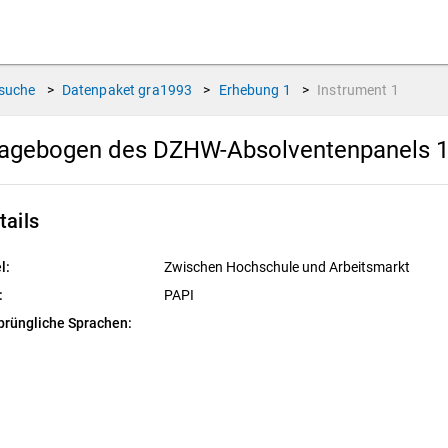
suche
>
Datenpaket
gra1993
>
Erhebung
1
>
Instrument
1
agebogen des DZHW-Absolventenpanels 19
tails
l:
Zwischen Hochschule und Arbeitsmarkt
:
PAPI
prüngliche Sprachen: