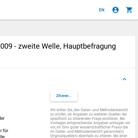
account_circle
shopping_cart
EN
09 - zweite Welle, Hauptbefragung
keyboard_arrow_up
Zitieren...
Wir bitten Sie, den Daten- und Methodenbericht
zu prüfen, ob Angaben zu weiteren Quellen der
der
spezifisch zu zitierenden Frage existieren. Bei
Vorliegen entsprechender Angaben schlagen wir
vor, im Sinn guter wissenschaftlicher Praxis die
r für
im Daten- und Methodenbericht genannte(n)
Originalquelle(n) ebenfalls zu zitieren. Bei einer
die