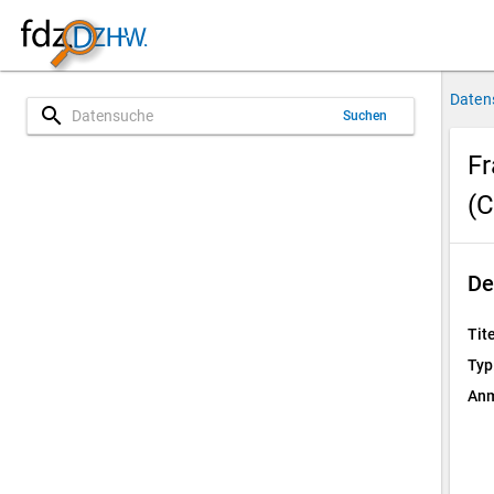
Daten
search
Suchen
Fr
(
De
Tite
Typ
Anm