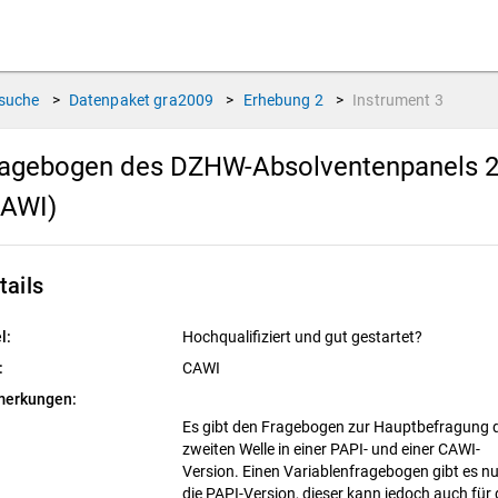
suche
>
Datenpaket
gra2009
>
Erhebung
2
>
Instrument
3
agebogen des DZHW-Absolventenpanels 20
CAWI)
tails
l:
Hochqualifiziert und gut gestartet?
:
CAWI
erkungen:
Es gibt den Fragebogen zur Hauptbefragung 
zweiten Welle in einer PAPI- und einer CAWI-
Version. Einen Variablenfragebogen gibt es nu
die PAPI-Version, dieser kann jedoch auch für 