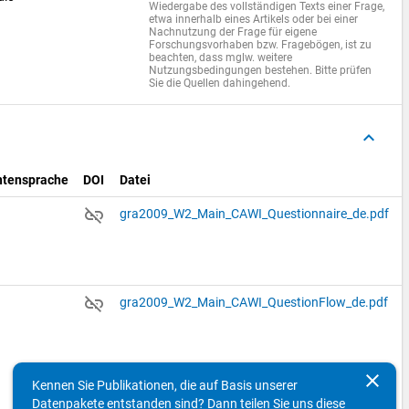
Wiedergabe des vollständigen Texts einer Frage,
etwa innerhalb eines Artikels oder bei einer
Nachnutzung der Frage für eigene
Forschungsvorhaben bzw. Fragebögen, ist zu
beachten, dass mglw. weitere
Nutzungsbedingungen bestehen. Bitte prüfen
Sie die Quellen dahingehend.
keyboard_arrow_up
tensprache
DOI
Datei
link_off
gra2009_W2_Main_CAWI_Questionnaire_de.pdf
link_off
gra2009_W2_Main_CAWI_QuestionFlow_de.pdf
clear
Kennen Sie Publikationen, die auf Basis unserer
Datenpakete entstanden sind? Dann teilen Sie uns diese