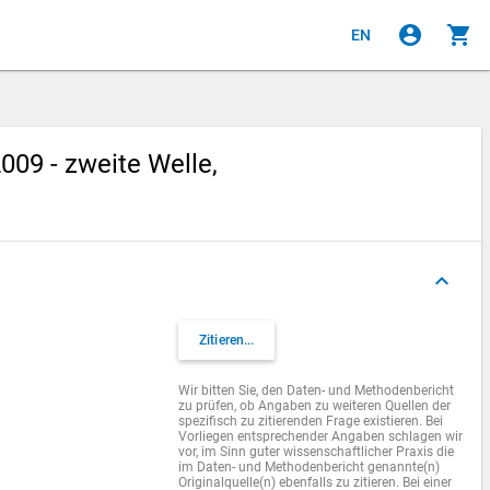
account_circle
shopping_cart
EN
09 - zweite Welle,
keyboard_arrow_up
Zitieren...
Wir bitten Sie, den Daten- und Methodenbericht
zu prüfen, ob Angaben zu weiteren Quellen der
spezifisch zu zitierenden Frage existieren. Bei
Vorliegen entsprechender Angaben schlagen wir
vor, im Sinn guter wissenschaftlicher Praxis die
im Daten- und Methodenbericht genannte(n)
Originalquelle(n) ebenfalls zu zitieren. Bei einer