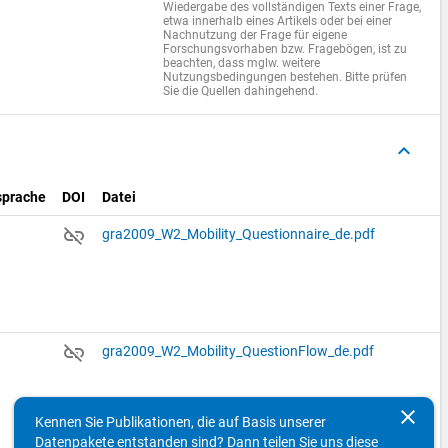
Wiedergabe des vollständigen Texts einer Frage,
etwa innerhalb eines Artikels oder bei einer
Nachnutzung der Frage für eigene
Forschungsvorhaben bzw. Fragebögen, ist zu
beachten, dass mglw. weitere
Nutzungsbedingungen bestehen. Bitte prüfen
Sie die Quellen dahingehend.
keyboard_arrow_up
prache
DOI
Datei
link_off
gra2009_W2_Mobility_Questionnaire_de.pdf
link_off
gra2009_W2_Mobility_QuestionFlow_de.pdf
clear
Kennen Sie Publikationen, die auf Basis unserer
Datenpakete entstanden sind? Dann teilen Sie uns diese