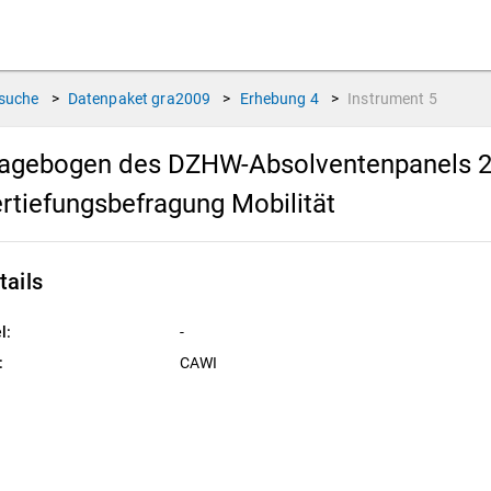
suche
>
Datenpaket
gra2009
>
Erhebung
4
>
Instrument
5
agebogen des DZHW-Absolventenpanels 20
rtiefungsbefragung Mobilität
tails
l:
-
:
CAWI