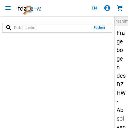
menu
account_circle
shopping_cart
EN
Instru
search
Suchen
Fra
ge
bo
ge
n
des
DZ
HW
-
Ab
sol
ven