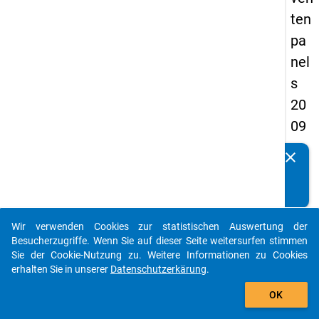
ten
pa
nel
s
20
09
-
clear
Kennen Sie Publikationen, die auf Basis unserer
zw
Datenpakete entstanden sind? Dann teilen Sie uns diese
eit
bitte mit...
e
Wir verwenden Cookies zur statistischen Auswertung der
We
auto_stories
Besucherzugriffe. Wenn Sie auf dieser Seite weitersurfen stimmen
lle,
Sie der Cookie-Nutzung zu. Weitere Informationen zu Cookies
erhalten Sie in unserer
Datenschutzerkärung
.
Ver
add_shopping_cart
tief
OK
un