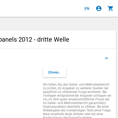
account_circle
shopping_cart
EN
nels 2012 - dritte Welle
keyboard_arrow_up
Zitieren...
Wir bitten Sie, den Daten- und Methodenbericht
zu prüfen, ob Angaben zu weiteren Quellen der
spezifisch zu zitierenden Frage existieren. Bei
Vorliegen entsprechender Angaben schlagen wir
vor, im Sinn guter wissenschaftlicher Praxis die
im Daten- und Methodenbericht genannte(n)
Originalquelle(n) ebenfalls zu zitieren. Bei einer
Wiedergabe des vollständigen Texts einer Frage,
etwa innerhalb eines Artikels oder bei einer
Nachnutzung der Frage für eigene