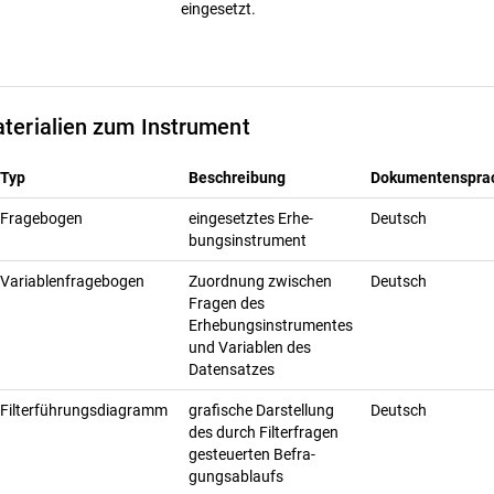
eingesetzt.
terialien zum Instrument
Typ
Beschreibung
Dokumentenspra
Fragebogen
ein­ge­setz­tes Er­he­
Deutsch
bungs­in­stru­ment
Variablenfragebogen
Zuordnung zwischen
Deutsch
Fragen des
Erhebungsinstrumentes
und Variablen des
Datensatzes
Filterführungsdiagramm
gra­fi­sche Dar­stel­lung
Deutsch
des durch Fil­ter­fra­gen
ge­steu­er­ten Be­fra­
gungs­ab­laufs