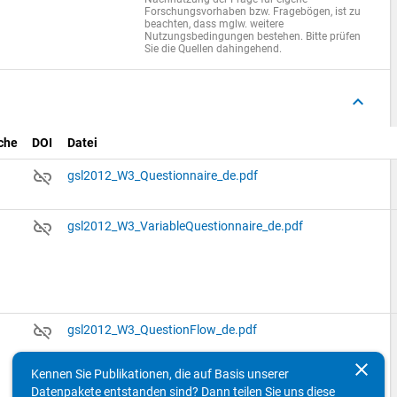
Forschungsvorhaben bzw. Fragebögen, ist zu
beachten, dass mglw. weitere
Nutzungsbedingungen bestehen. Bitte prüfen
Sie die Quellen dahingehend.
keyboard_arrow_up
che
DOI
Datei
link_off
gsl2012_W3_Questionnaire_de.pdf
link_off
gsl2012_W3_VariableQuestionnaire_de.pdf
link_off
gsl2012_W3_QuestionFlow_de.pdf
clear
Kennen Sie Publikationen, die auf Basis unserer
Datenpakete entstanden sind? Dann teilen Sie uns diese