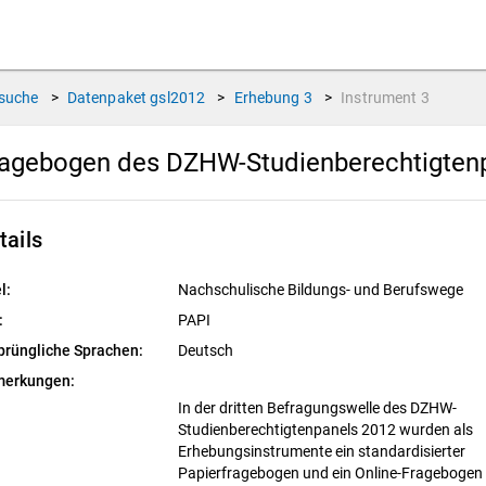
suche
>
Datenpaket
gsl2012
>
Erhebung
3
>
Instrument
3
agebogen des DZHW-Studienberechtigtenpa
tails
l:
Nachschulische Bildungs- und Berufswege
:
PAPI
prüngliche Sprachen:
Deutsch
erkungen:
In der dritten Befragungswelle des DZHW-
Studienberechtigtenpanels 2012 wurden als
Erhebungsinstrumente ein standardisierter
Papierfragebogen und ein Online-Fragebogen