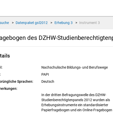
suche
>
Datenpaket
gsl2012
>
Erhebung
3
>
Instrument
3
agebogen des DZHW-Studienberechtigtenpa
tails
l:
Nachschulische Bildungs- und Berufswege
:
PAPI
prüngliche Sprachen:
Deutsch
erkungen:
In der dritten Befragungswelle des DZHW-
Studienberechtigtenpanels 2012 wurden als
Erhebungsinstrumente ein standardisierter
Papierfragebogen und ein Online-Fragebogen