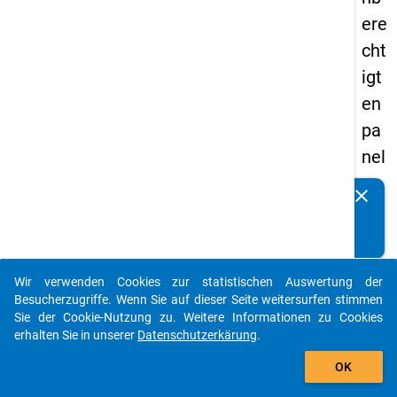
ere
cht
igt
en
pa
nel
s
clear
Kennen Sie Publikationen, die auf Basis unserer
20
Datenpakete entstanden sind? Dann teilen Sie uns diese
15
bitte mit...
-
Wir verwenden Cookies zur statistischen Auswertung der
zw
auto_stories
Besucherzugriffe. Wenn Sie auf dieser Seite weitersurfen stimmen
eit
Sie der Cookie-Nutzung zu. Weitere Informationen zu Cookies
erhalten Sie in unserer
Datenschutzerkärung
.
e
add_shopping_cart
We
OK
lle