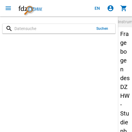
menu
account_circle
shopping_cart
EN
Instru
search
Suchen
Fra
ge
bo
ge
n
des
DZ
HW
-
Stu
die
nb