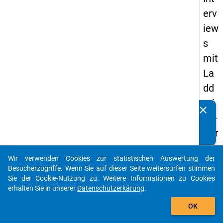
erv
iew
s
mit
La
dd
eri
clear
Kennen Sie Publikationen, die auf Basis unserer
ng-
Datenpakete entstanden sind? Dann teilen Sie uns diese
Ver
bitte mit...
fah
Wir verwenden Cookies zur statistischen Auswertung der
ren
auto_stories
Besucherzugriffe. Wenn Sie auf dieser Seite weitersurfen stimmen
Sie der Cookie-Nutzung zu. Weitere Informationen zu Cookies
erhalten Sie in unserer
Datenschutzerkärung
.
add_shopping_cart
keybo
Details
OK
Titel: