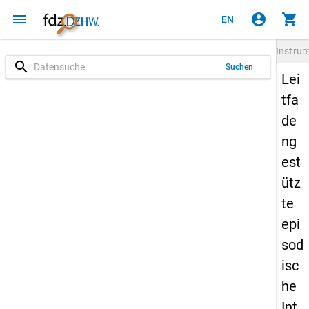
menu
account_circle
shopping_cart
EN
Instru
search
Suchen
Lei
tfa
de
ng
est
ütz
te
epi
sod
isc
he
Int