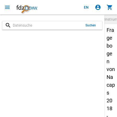
menu
account_circle
shopping_cart
EN
Instru
search
Suchen
Fra
ge
bo
ge
n
von
Na
cap
s
20
18
-