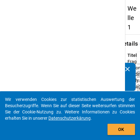
We
lle
1
keybo
Details
Titel:
Frage
clear
Nation
Kennen Sie Publikationen, die auf Basis unserer
W
Acade
b
Datenpakete entstanden sind? Dann teilen Sie uns diese
Study 
Si
bitte mit...
d
Befra
D
u
Typ:
M
Wir verwenden Cookies zur statistischen Auswertung der
CAWI
auto_stories
z
Besucherzugriffe. Wenn Sie auf dieser Seite weitersurfen stimmen
p
Urspr
Sie der Cookie-Nutzung zu. Weitere Informationen zu Cookies
o
A
Sprac
erhalten Sie in unserer
Datenschutzerkärung
.
z
Deutsc
add_shopping_cart
w
Englis
OK
Q
d
s