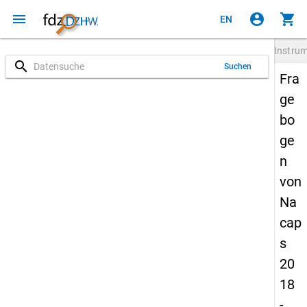
menu
account_circle
shopping_cart
EN
Instru
search
Suchen
Fra
ge
bo
ge
n
von
Na
cap
s
20
18
-