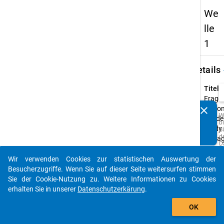
We
lle
1
keybo
Details
Titel:
Frage
clear
Nation
Kennen Sie Publikationen, die auf Basis unserer
W
Acade
b
Datenpakete entstanden sind? Dann teilen Sie uns diese
Study 
Si
bitte mit...
d
Befra
D
u
Typ:
M
Wir verwenden Cookies zur statistischen Auswertung der
CAWI
auto_stories
z
Besucherzugriffe. Wenn Sie auf dieser Seite weitersurfen stimmen
p
Urspr
Sie der Cookie-Nutzung zu. Weitere Informationen zu Cookies
o
A
Sprac
erhalten Sie in unserer
Datenschutzerkärung
.
z
Deutsc
add_shopping_cart
w
Englis
OK
Q
d
s