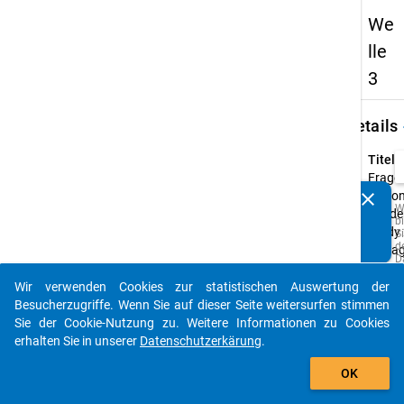
We
lle
3
keybo
Details
Titel:
Frage
clear
Nation
Kennen Sie Publikationen, die auf Basis unserer
W
Acade
b
Datenpakete entstanden sind? Dann teilen Sie uns diese
Study 
Si
bitte mit...
d
Befra
D
u
Typ:
M
Wir verwenden Cookies zur statistischen Auswertung der
CAWI
auto_stories
z
Besucherzugriffe. Wenn Sie auf dieser Seite weitersurfen stimmen
p
Urspr
Sie der Cookie-Nutzung zu. Weitere Informationen zu Cookies
o
A
Sprac
erhalten Sie in unserer
Datenschutzerkärung
.
z
Deutsc
add_shopping_cart
w
Englis
OK
Q
d
s