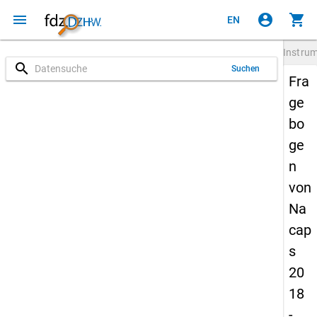
menu
account_circle
shopping_cart
EN
Instru
search
Suchen
Fra
ge
bo
ge
n
von
Na
cap
s
20
18
-