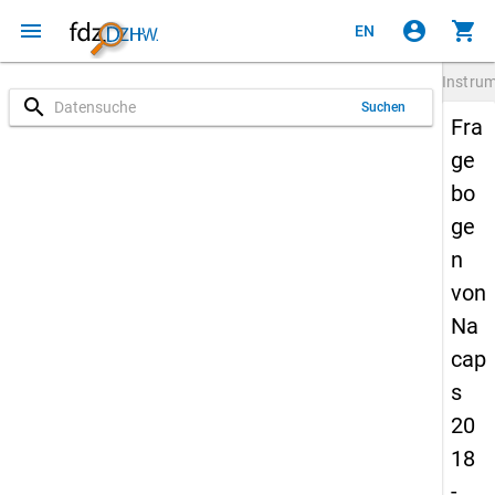
menu
account_circle
shopping_cart
EN
Instru
search
Suchen
Fra
ge
bo
ge
n
von
Na
cap
s
20
18
-