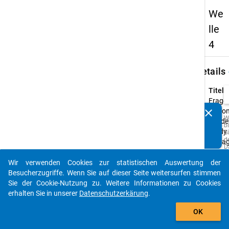
We
lle
4
keybo
Details
Titel:
Frage
clear
Nation
Kennen Sie Publikationen, die auf Basis unserer
W
Acade
b
Datenpakete entstanden sind? Dann teilen Sie uns diese
Study 
Si
bitte mit...
d
Befra
D
u
Typ:
M
Wir verwenden Cookies zur statistischen Auswertung der
CAWI
auto_stories
z
Besucherzugriffe. Wenn Sie auf dieser Seite weitersurfen stimmen
p
Urspr
Sie der Cookie-Nutzung zu. Weitere Informationen zu Cookies
o
A
Sprac
erhalten Sie in unserer
Datenschutzerkärung
.
z
Deutsc
add_shopping_cart
w
Englis
OK
Q
d
s