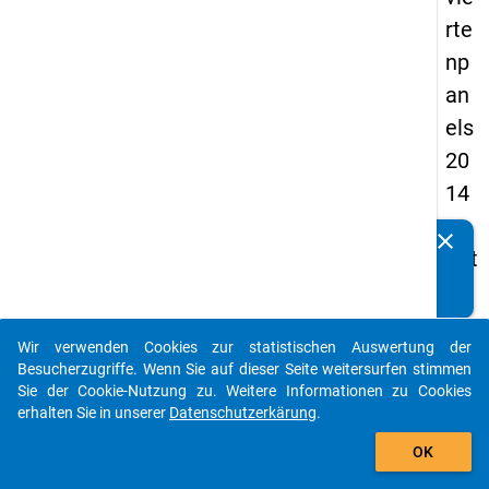
rte
np
an
els
20
14
-
clear
Kennen Sie Publikationen, die auf Basis unserer
drit
Datenpakete entstanden sind? Dann teilen Sie uns diese
te
bitte mit...
We
Wir verwenden Cookies zur statistischen Auswertung der
lle
auto_stories
Besucherzugriffe. Wenn Sie auf dieser Seite weitersurfen stimmen
Sie der Cookie-Nutzung zu. Weitere Informationen zu Cookies
keybo
Details
erhalten Sie in unserer
Datenschutzerkärung
.
add_shopping_cart
OK
Titel:
Dritte