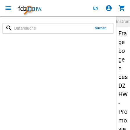
menu
account_circle
shopping_cart
EN
Instru
search
Suchen
Fra
ge
bo
ge
n
des
DZ
HW
-
Pro
mo
vie