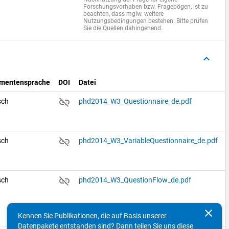
Forschungsvorhaben bzw. Fragebögen, ist zu
beachten, dass mglw. weitere
Nutzungsbedingungen bestehen. Bitte prüfen
Sie die Quellen dahingehend.
keyboard_arrow_up
mentensprache
DOI
Datei
link_off
sch
phd2014_W3_Questionnaire_de.pdf
link_off
sch
phd2014_W3_VariableQuestionnaire_de.pdf
link_off
sch
phd2014_W3_QuestionFlow_de.pdf
clear
Kennen Sie Publikationen, die auf Basis unserer
Datenpakete entstanden sind? Dann teilen Sie uns diese