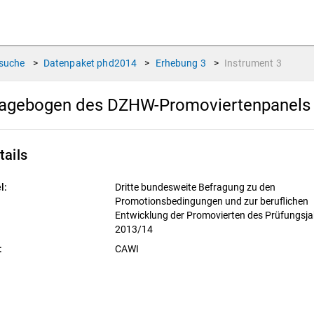
suche
>
Datenpaket
phd2014
>
Erhebung
3
>
Instrument
3
agebogen des DZHW-Promoviertenpanels 2
tails
l:
Dritte bundesweite Befragung zu den
Promotionsbedingungen und zur beruflichen
Entwicklung der Promovierten des Prüfungsja
2013/14
:
CAWI