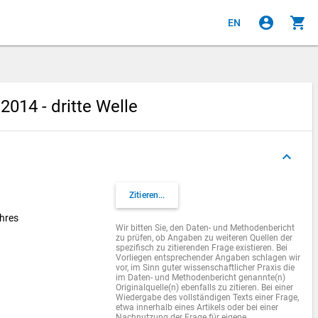
account_circle
shopping_cart
EN
014 - dritte Welle
keyboard_arrow_up
Zitieren...
hres
Wir bitten Sie, den Daten- und Methodenbericht
zu prüfen, ob Angaben zu weiteren Quellen der
spezifisch zu zitierenden Frage existieren. Bei
Vorliegen entsprechender Angaben schlagen wir
vor, im Sinn guter wissenschaftlicher Praxis die
im Daten- und Methodenbericht genannte(n)
Originalquelle(n) ebenfalls zu zitieren. Bei einer
Wiedergabe des vollständigen Texts einer Frage,
etwa innerhalb eines Artikels oder bei einer
Nachnutzung der Frage für eigene