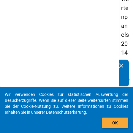
rte
np
an
els
20
14
-
clear
Kennen Sie Publikationen, die auf Basis unserer
sie
Datenpakete entstanden sind? Dann teilen Sie uns diese
bte
bitte mit...
We
Wir verwenden Cookies zur statistischen Auswertung der
lle
auto_stories
Besucherzugriffe. Wenn Sie auf dieser Seite weitersurfen stimmen
Sie der Cookie-Nutzung zu. Weitere Informationen zu Cookies
keybo
Details
erhalten Sie in unserer
Datenschutzerkärung
.
add_shopping_cart
OK
Titel:
Siebte