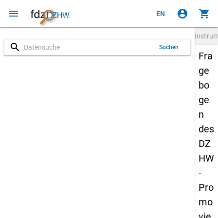
menu
account_circle
shopping_cart
EN
Instru
search
Suchen
Fra
ge
bo
ge
n
des
DZ
HW
-
Pro
mo
vie