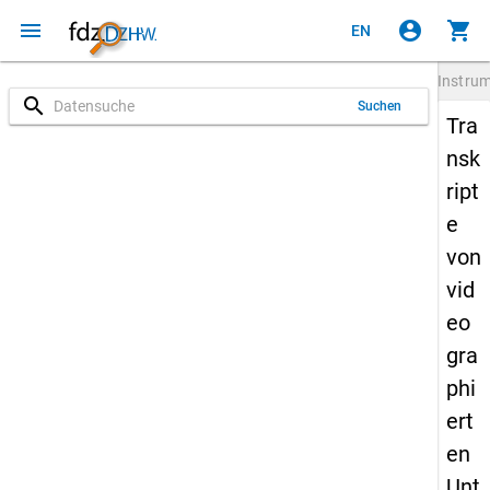
menu
account_circle
shopping_cart
EN
Instru
search
Suchen
Tra
nsk
ript
e
von
vid
eo
gra
phi
ert
en
Unt