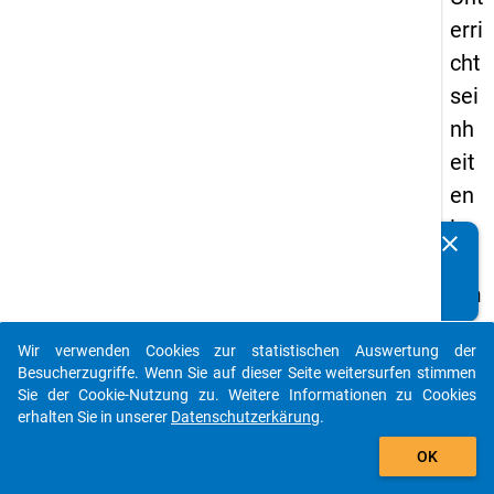
erri
cht
sei
nh
eit
en
im
clear
Kennen Sie Publikationen, die auf Basis unserer
Ra
Datenpakete entstanden sind? Dann teilen Sie uns diese
hm
bitte mit...
en
Wir verwenden Cookies zur statistischen Auswertung der
ein
auto_stories
Besucherzugriffe. Wenn Sie auf dieser Seite weitersurfen stimmen
es
Sie der Cookie-Nutzung zu. Weitere Informationen zu Cookies
erhalten Sie in unserer
Datenschutzerkärung
.
For
add_shopping_cart
sch
OK
un