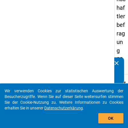
haf
tler
bef
rag
un
g
20
clear
Kennen Sie Publikationen, die auf Basis unserer
16
Datenpakete entstanden sind? Dann teilen Sie uns diese
bitte mit...
keybo
Details
Wir verwenden Cookies zur statistischen Auswertung der
Titel:
auto_stories
Besucherzugriffe. Wenn Sie auf dieser Seite weitersurfen stimmen
-
Sie der Cookie-Nutzung zu. Weitere Informationen zu Cookies
Typ:
erhalten Sie in unserer
Datenschutzerkärung
.
W
CAWI
add_shopping_cart
b
Si
OK
d
D