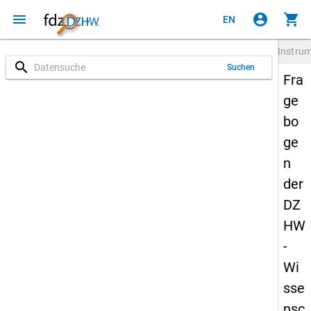
menu
account_circle
shopping_cart
EN
Instru
search
Suchen
Fra
ge
bo
ge
n
der
DZ
HW
-
Wi
sse
nsc