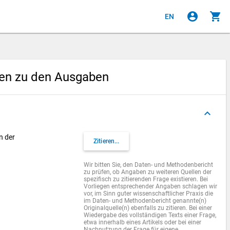
account_circle
shopping_cart
EN
gen zu den Ausgaben
keyboard_arrow_up
n der
Zitieren...
Wir bitten Sie, den Daten- und Methodenbericht
zu prüfen, ob Angaben zu weiteren Quellen der
spezifisch zu zitierenden Frage existieren. Bei
Vorliegen entsprechender Angaben schlagen wir
vor, im Sinn guter wissenschaftlicher Praxis die
im Daten- und Methodenbericht genannte(n)
Originalquelle(n) ebenfalls zu zitieren. Bei einer
Wiedergabe des vollständigen Texts einer Frage,
etwa innerhalb eines Artikels oder bei einer
Nachnutzung der Frage für eigene