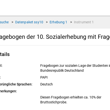
suche
>
Datenpaket
ssy10
>
Erhebung
1
>
Instrument
1
agebogen der 10. Sozialerhebung mit Fra
tails
l:
Fragebogen zur sozialen Lage der Studenten i
Bundesrepublik Deutschland
:
PAPI
prüngliche Sprachen:
Deutsch
erkungen:
Diesen Fragebogen erhielten ca. 10% der
Bruttostichprobe.