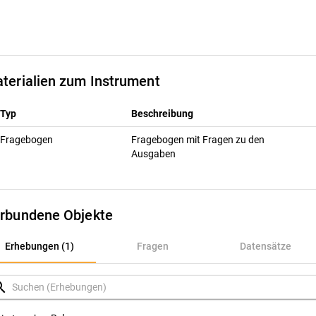
terialien zum Instrument
Typ
Beschreibung
Fragebogen
Fragebogen mit Fragen zu den
Ausgaben
rbundene Objekte
rhebungen (1)
Erhebungen (1)
Fragen
Datensätze
ragen
rch
atensätze