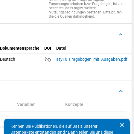
Forschungsvorhaben bzw. Fragebögen, ist zu
beachten, dass mglw. weitere
Nutzungsbedingungen bestehen. Bitte prüfen
Sie die Quellen dahingehend.
keyboard_arrow_up
Dokumentensprache
DOI
Datei
link_off
Deutsch
ssy10_Fragebogen_mit_Ausgaben.pdf
keyboard_arrow_up
Variablen
Konzepte
Suchen
clear
Kennen Sie Publikationen, die auf Basis unserer
Datenpakete entstanden sind? Dann teilen Sie uns diese