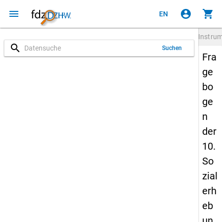
menu
account_circle
shopping_cart
EN
Instru
search
Suchen
Fra
ge
bo
ge
n
der
10.
So
zial
erh
eb
un