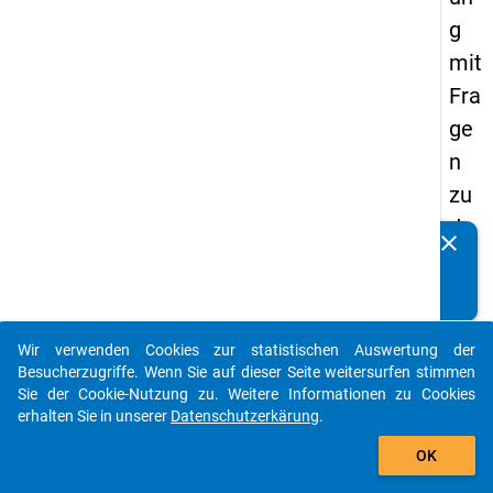
g
mit
Fra
ge
n
zu
de
clear
Kennen Sie Publikationen, die auf Basis unserer
n
Datenpakete entstanden sind? Dann teilen Sie uns diese
Au
bitte mit...
sga
Wir verwenden Cookies zur statistischen Auswertung der
be
auto_stories
Besucherzugriffe. Wenn Sie auf dieser Seite weitersurfen stimmen
n
Sie der Cookie-Nutzung zu. Weitere Informationen zu Cookies
erhalten Sie in unserer
Datenschutzerkärung
.
add_shopping_cart
keybo
Details
OK
Titel: