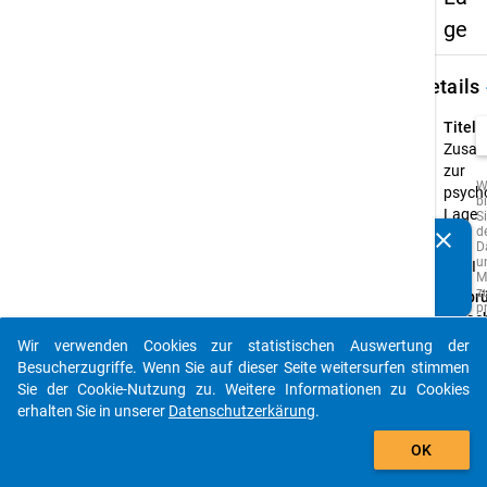
ge
keybo
Details
Titel:
Zusat
zur
W
psych
b
Lage
Si
d
clear
Typ:
Kennen Sie Publikationen, die auf Basis unserer
D
u
PAPI
Datenpakete entstanden sind? Dann teilen Sie uns diese
M
bitte mit...
z
Urspr
p
Sprac
o
A
Deuts
Wir verwenden Cookies zur statistischen Auswertung der
z
auto_stories
Besucherzugriffe. Wenn Sie auf dieser Seite weitersurfen stimmen
w
Q
Sie der Cookie-Nutzung zu. Weitere Informationen zu Cookies
d
erhalten Sie in unserer
Datenschutzerkärung
.
s
add_shopping_cart
z
z
OK
F
e