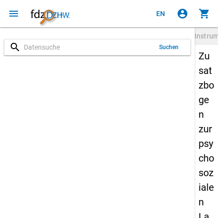
menu
account_circle
shopping_cart
EN
Instru
search
Suchen
Zu
sat
zbo
ge
n
zur
psy
cho
soz
iale
n
La