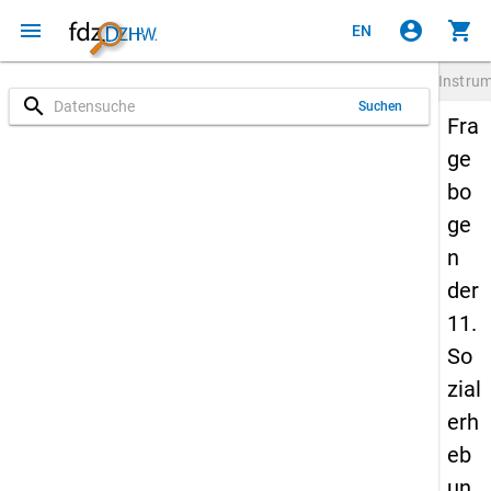
menu
account_circle
shopping_cart
EN
Instru
search
Suchen
Fra
ge
bo
ge
n
der
11.
So
zial
erh
eb
un