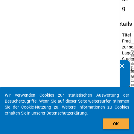
g
keybo
Details
Titel:
Frage
zur so
W
Lage 
b
Studen
Si
d
clear
der
Kennen Sie Publikationen, die auf Basis unserer
D
Bunde
u
Datenpakete entstanden sind? Dann teilen Sie uns diese
M
Deuts
bitte mit...
z
p
Typ:
o
PAPI
A
Wir verwenden Cookies zur statistischen Auswertung der
z
auto_stories
Urspr
Besucherzugriffe. Wenn Sie auf dieser Seite weitersurfen stimmen
w
Sprac
Q
Sie der Cookie-Nutzung zu. Weitere Informationen zu Cookies
d
Deuts
erhalten Sie in unserer
Datenschutzerkärung
.
s
add_shopping_cart
z
z
OK
F
e