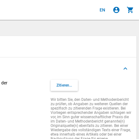
account_circle
shopping_cart
EN
keyboard_arrow_up
 der
Zitieren...
Wir bitten Sie, den Daten- und Methodenbericht
zu prüfen, ob Angaben zu weiteren Quellen der
spezifisch zu zitierenden Frage existieren. Bei
Vorliegen entsprechender Angaben schlagen wir
vor, im Sinn guter wissenschaftlicher Praxis die
im Daten- und Methodenbericht genannte(n)
Originalquelle(n) ebenfalls zu zitieren. Bei einer
Wiedergabe des vollständigen Texts einer Frage,
etwa innerhalb eines Artikels oder bei einer
Nachnutzung der Frage für eigene