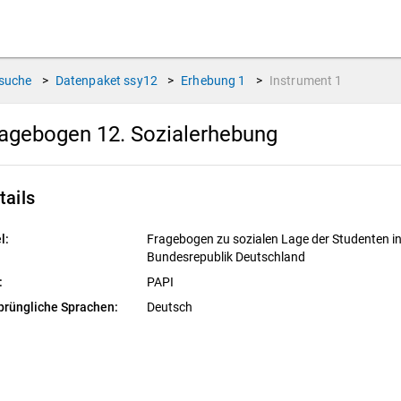
suche
>
Datenpaket
ssy12
>
Erhebung
1
>
Instrument
1
agebogen 12. Sozialerhebung
tails
l:
Fragebogen zu sozialen Lage der Studenten in
Bundesrepublik Deutschland
:
PAPI
prüngliche Sprachen:
Deutsch