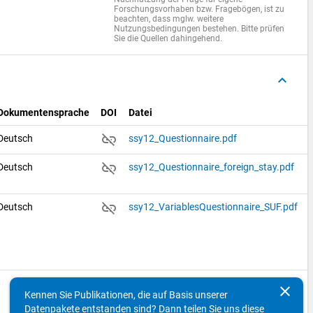
Forschungsvorhaben bzw. Fragebögen, ist zu
beachten, dass mglw. weitere
Nutzungsbedingungen bestehen. Bitte prüfen
Sie die Quellen dahingehend.
keyboard_arrow_up
Dokumentensprache
DOI
Datei
link_off
Deutsch
ssy12_Questionnaire.pdf
link_off
Deutsch
ssy12_Questionnaire_foreign_stay.pdf
link_off
Deutsch
ssy12_VariablesQuestionnaire_SUF.pdf
clear
keyboard_arrow_up
Kennen Sie Publikationen, die auf Basis unserer
Datenpakete entstanden sind? Dann teilen Sie uns diese