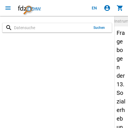
menu
account_circle
shopping_cart
EN
Instru
search
Suchen
Fra
ge
bo
ge
n
der
13.
So
zial
erh
eb
un