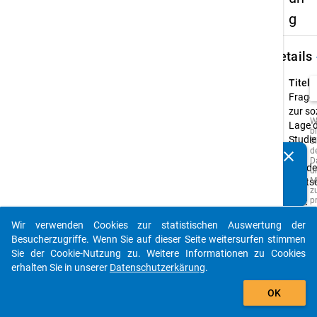
g
keybo
Details
Titel:
Frage
zur so
W
Lage 
b
Studie
Si
d
clear
der
Kennen Sie Publikationen, die auf Basis unserer
D
Bunde
u
Datenpakete entstanden sind? Dann teilen Sie uns diese
M
Deuts
bitte mit...
z
p
Typ:
o
PAPI
A
Wir verwenden Cookies zur statistischen Auswertung der
z
auto_stories
Urspr
Besucherzugriffe. Wenn Sie auf dieser Seite weitersurfen stimmen
w
Sprac
Q
Sie der Cookie-Nutzung zu. Weitere Informationen zu Cookies
d
Deuts
erhalten Sie in unserer
Datenschutzerkärung
.
s
add_shopping_cart
z
z
OK
F
e