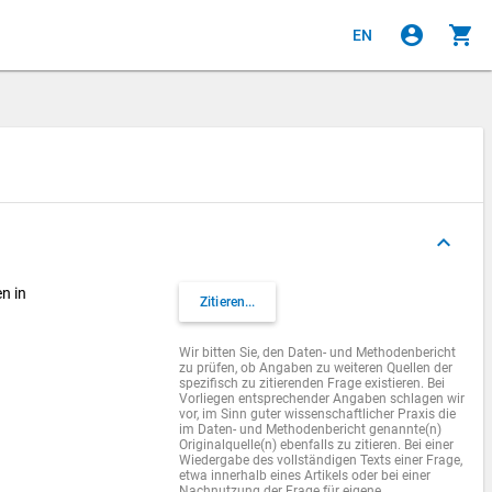
account_circle
shopping_cart
EN
keyboard_arrow_up
n in
Zitieren...
Wir bitten Sie, den Daten- und Methodenbericht
zu prüfen, ob Angaben zu weiteren Quellen der
spezifisch zu zitierenden Frage existieren. Bei
Vorliegen entsprechender Angaben schlagen wir
vor, im Sinn guter wissenschaftlicher Praxis die
im Daten- und Methodenbericht genannte(n)
Originalquelle(n) ebenfalls zu zitieren. Bei einer
Wiedergabe des vollständigen Texts einer Frage,
etwa innerhalb eines Artikels oder bei einer
Nachnutzung der Frage für eigene