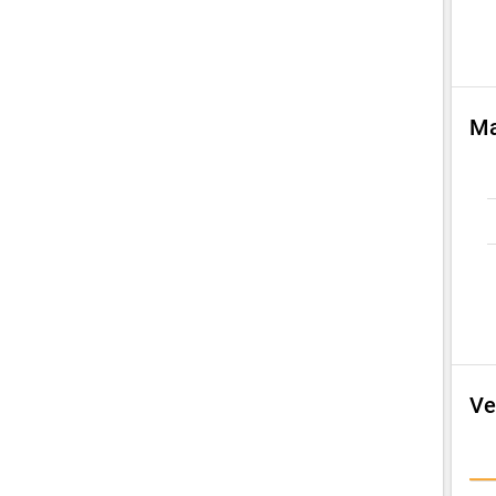
Ma
Ve
E