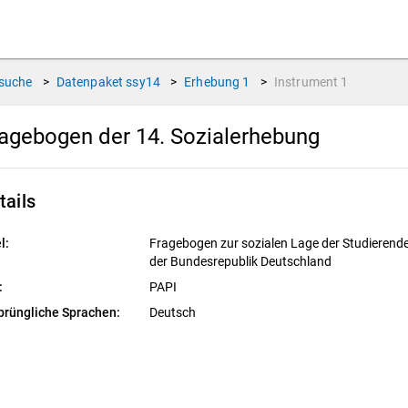
suche
>
Datenpaket
ssy14
>
Erhebung
1
>
Instrument
1
agebogen der 14. Sozialerhebung
tails
l:
Fragebogen zur sozialen Lage der Studierende
der Bundesrepublik Deutschland
:
PAPI
prüngliche Sprachen:
Deutsch