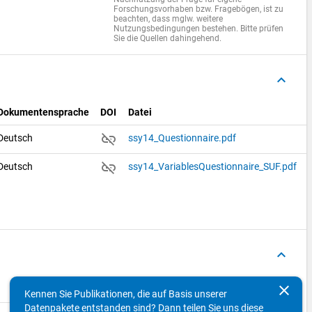
Forschungsvorhaben bzw. Fragebögen, ist zu
beachten, dass mglw. weitere
Nutzungsbedingungen bestehen. Bitte prüfen
Sie die Quellen dahingehend.
keyboard_arrow_up
Dokumentensprache
DOI
Datei
link_off
Deutsch
ssy14_Questionnaire.pdf
link_off
Deutsch
ssy14_VariablesQuestionnaire_SUF.pdf
keyboard_arrow_up
Variablen
Konzepte
clear
Kennen Sie Publikationen, die auf Basis unserer
Datenpakete entstanden sind? Dann teilen Sie uns diese