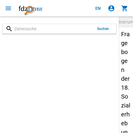
menu
account_circle
shopping_cart
EN
Instru
search
Suchen
Fra
ge
bo
ge
n
der
18.
So
zial
erh
eb
un