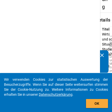
g
keybo
Details
Titel:
Wirtsc
und so
W
Situat
b
Studi
Si
d
clear
im Ja
Kennen Sie Publikationen, die auf Basis unserer
D
u
Typ:
Datenpakete entstanden sind? Dann teilen Sie uns diese
M
PAPI
bitte mit...
z
p
o
A
Wir verwenden Cookies zur statistischen Auswertung der
z
auto_stories
Besucherzugriffe. Wenn Sie auf dieser Seite weitersurfen stimmen
w
Q
Sie der Cookie-Nutzung zu. Weitere Informationen zu Cookies
d
erhalten Sie in unserer
Datenschutzerkärung
.
s
add_shopping_cart
z
z
OK
F
e