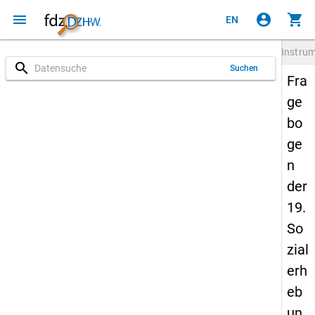
menu
account_circle
shopping_cart
EN
Instru
search
Suchen
Fra
ge
bo
ge
n
der
19.
So
zial
erh
eb
un