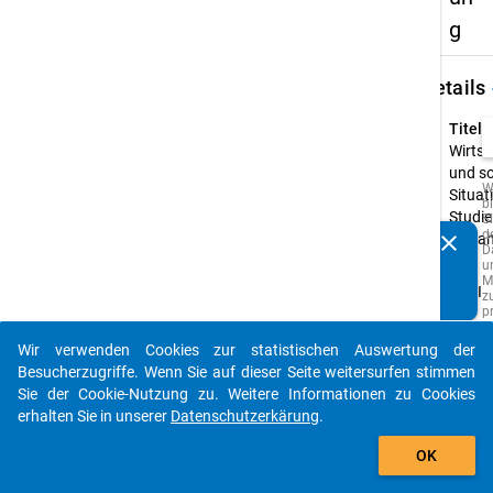
g
keybo
Details
Titel:
Wirtsc
und so
W
Situat
b
Studi
Si
d
clear
im Ja
Kennen Sie Publikationen, die auf Basis unserer
D
u
Typ:
Datenpakete entstanden sind? Dann teilen Sie uns diese
M
PAPI
bitte mit...
z
p
o
A
Wir verwenden Cookies zur statistischen Auswertung der
z
auto_stories
Besucherzugriffe. Wenn Sie auf dieser Seite weitersurfen stimmen
w
Q
Sie der Cookie-Nutzung zu. Weitere Informationen zu Cookies
d
erhalten Sie in unserer
Datenschutzerkärung
.
s
add_shopping_cart
z
z
OK
F
e