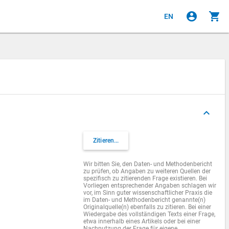
account_circle
shopping_cart
EN
keyboard_arrow_up
Zitieren...
Wir bitten Sie, den Daten- und Methodenbericht
zu prüfen, ob Angaben zu weiteren Quellen der
spezifisch zu zitierenden Frage existieren. Bei
Vorliegen entsprechender Angaben schlagen wir
vor, im Sinn guter wissenschaftlicher Praxis die
im Daten- und Methodenbericht genannte(n)
Originalquelle(n) ebenfalls zu zitieren. Bei einer
Wiedergabe des vollständigen Texts einer Frage,
etwa innerhalb eines Artikels oder bei einer
Nachnutzung der Frage für eigene