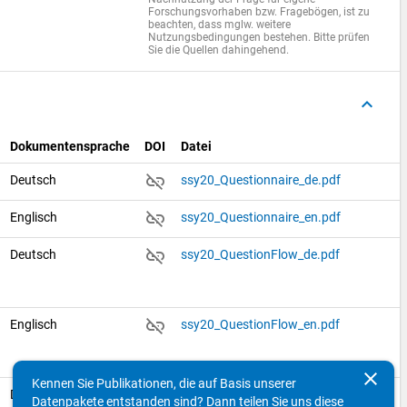
Forschungsvorhaben bzw. Fragebögen, ist zu
beachten, dass mglw. weitere
Nutzungsbedingungen bestehen. Bitte prüfen
Sie die Quellen dahingehend.
keyboard_arrow_up
Dokumentensprache
DOI
Datei
link_off
Deutsch
ssy20_Questionnaire_de.pdf
link_off
Englisch
ssy20_Questionnaire_en.pdf
link_off
Deutsch
ssy20_QuestionFlow_de.pdf
link_off
Englisch
ssy20_QuestionFlow_en.pdf
clear
Kennen Sie Publikationen, die auf Basis unserer
link_off
Deutsch
ssy20_VariableQuestionnaire_de.pdf
Datenpakete entstanden sind? Dann teilen Sie uns diese