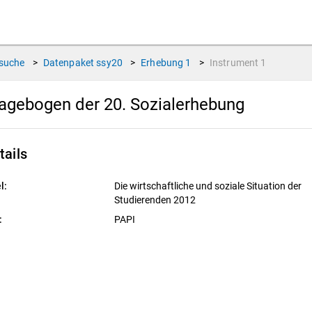
suche
>
Datenpaket
ssy20
>
Erhebung
1
>
Instrument
1
agebogen der 20. Sozialerhebung
tails
l:
Die wirtschaftliche und soziale Situation der
Studierenden 2012
:
PAPI