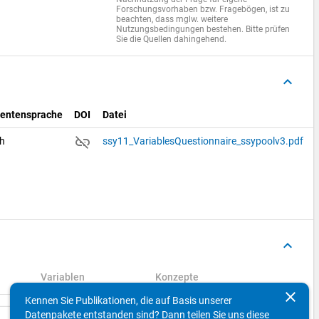
Forschungsvorhaben bzw. Fragebögen, ist zu
beachten, dass mglw. weitere
Nutzungsbedingungen bestehen. Bitte prüfen
Sie die Quellen dahingehend.
keyboard_arrow_up
entensprache
DOI
Datei
link_off
ch
ssy11_VariablesQuestionnaire_ssypoolv3.pdf
keyboard_arrow_up
Variablen
Konzepte
clear
Kennen Sie Publikationen, die auf Basis unserer
Datenpakete entstanden sind? Dann teilen Sie uns diese
Suchen