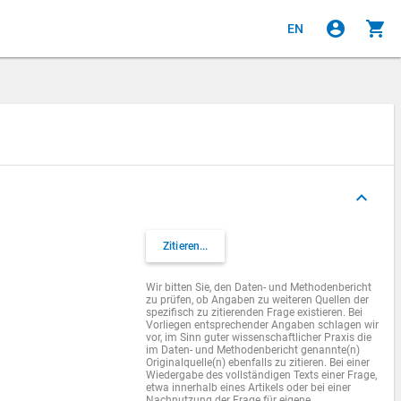
account_circle
shopping_cart
EN
keyboard_arrow_up
Zitieren...
Wir bitten Sie, den Daten- und Methodenbericht
zu prüfen, ob Angaben zu weiteren Quellen der
spezifisch zu zitierenden Frage existieren. Bei
Vorliegen entsprechender Angaben schlagen wir
vor, im Sinn guter wissenschaftlicher Praxis die
im Daten- und Methodenbericht genannte(n)
Originalquelle(n) ebenfalls zu zitieren. Bei einer
Wiedergabe des vollständigen Texts einer Frage,
etwa innerhalb eines Artikels oder bei einer
Nachnutzung der Frage für eigene