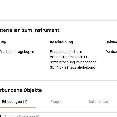
terialien zum Instrument
Typ
Beschreibung
Dokum
Variablenfragebogen
Fragebogen mit den
Deuts
Variablennamen der 11.
Sozialerhebung im gepoolten
SUF 10.- 21. Sozialerhebung
rbundene Objekte
rhebungen (1)
Erhebungen (1)
Fragen
Datensätze
ragen
rch