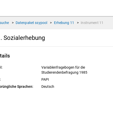
suche
>
Datenpaket
ssypool
>
Erhebung
11
>
Instrument
11
. Sozialerhebung
tails
l:
Variablenfragebogen für die
Studierendenbefragung 1985
:
PAPI
prüngliche Sprachen:
Deutsch