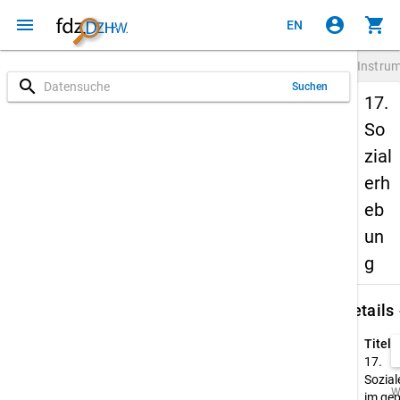
menu
account_circle
shopping_cart
EN
Instru
search
Suchen
17.
So
zial
erh
eb
un
g
keybo
Details
Titel:
17.
Sozia
W
im gep