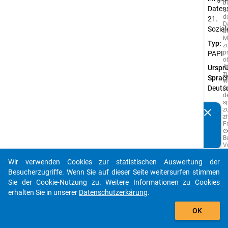
b
Datens
Si
d
21.
D
Sozia
u
M
Typ:
z
p
PAPI
o
A
Urspr
z
Sprac
w
Deuts
Q
d
s
z
clear
Kennen Sie Publikationen, die auf Basis unserer
z
F
Datenpakete entstanden sind? Dann teilen Sie uns diese
e
bitte mit...
B
V
e
A
Wir verwenden Cookies zur statistischen Auswertung der
s
auto_stories
Besucherzugriffe. Wenn Sie auf dieser Seite weitersurfen stimmen
w
vo
Sie der Cookie-Nutzung zu. Weitere Informationen zu Cookies
i
erhalten Sie in unserer
Datenschutzerkärung
.
S
add_shopping_cart
g
w
OK
P
d