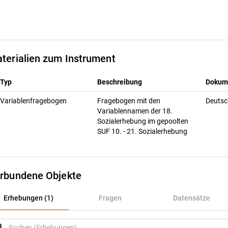
terialien zum Instrument
Typ
Beschreibung
Dokum
Variablenfragebogen
Fragebogen mit den
Deuts
Variablennamen der 18.
Sozialerhebung im gepoolten
SUF 10. - 21. Sozialerhebung
rbundene Objekte
rhebungen (1)
Erhebungen (1)
Fragen
Datensätze
ragen
rch