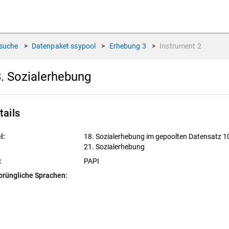
suche
>
Datenpaket
ssypool
>
Erhebung
3
>
Instrument
2
. Sozialerhebung
tails
l:
18. Sozialerhebung im gepoolten Datensatz 10
21. Sozialerhebung
:
PAPI
prüngliche Sprachen: