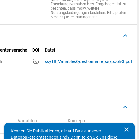
Forschungsvorhaben bzw. Fragebögen, ist zu
beachten, dass mglw. weitere
Nutzungsbedingungen bestehen. Bitte prüfen
Sie die Quellen dahingehend.
keyboard_arrow_up
entensprache
DOI
Datei
link_off
ch
ssy18_VariablesQuestionnaire_ssypoolv3.pdf
keyboard_arrow_up
Variablen
Konzepte
clear
Kennen Sie Publikationen, die auf Basis unserer
Datenpakete entstanden sind? Dann teilen Sie uns diese
Suchen