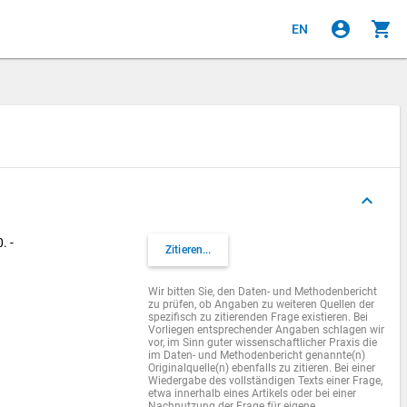
account_circle
shopping_cart
EN
keyboard_arrow_up
. -
Zitieren...
Wir bitten Sie, den Daten- und Methodenbericht
zu prüfen, ob Angaben zu weiteren Quellen der
spezifisch zu zitierenden Frage existieren. Bei
Vorliegen entsprechender Angaben schlagen wir
vor, im Sinn guter wissenschaftlicher Praxis die
im Daten- und Methodenbericht genannte(n)
Originalquelle(n) ebenfalls zu zitieren. Bei einer
Wiedergabe des vollständigen Texts einer Frage,
etwa innerhalb eines Artikels oder bei einer
Nachnutzung der Frage für eigene