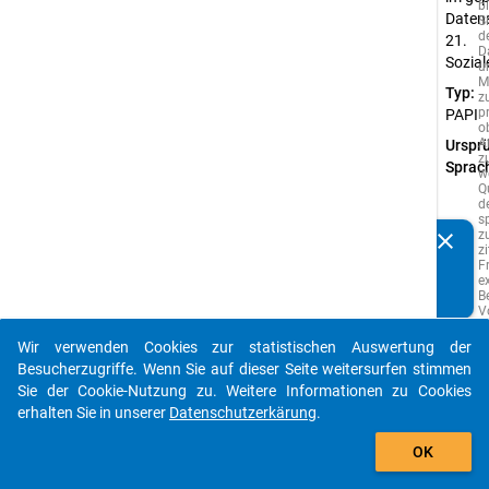
b
Datens
Si
d
21.
D
Sozia
u
M
Typ:
z
p
PAPI
o
A
Urspr
z
Sprac
w
Q
d
s
z
clear
Kennen Sie Publikationen, die auf Basis unserer
z
F
Datenpakete entstanden sind? Dann teilen Sie uns diese
e
bitte mit...
B
V
e
A
Wir verwenden Cookies zur statistischen Auswertung der
s
auto_stories
Besucherzugriffe. Wenn Sie auf dieser Seite weitersurfen stimmen
w
vo
Sie der Cookie-Nutzung zu. Weitere Informationen zu Cookies
i
erhalten Sie in unserer
Datenschutzerkärung
.
S
add_shopping_cart
g
w
OK
P
d