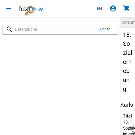
menu
account_circle
shopping_cart
EN
Instru
search
Suchen
18.
So
zial
erh
eb
un
g
keybo
Details
Titel:
18.
Sozia
W
im gep