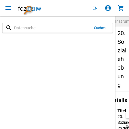
menu
account_circle
shopping_cart
EN
Instru
search
Suchen
20.
So
zial
eh
eb
un
g
keybo
Details
Titel:
20.
Sozia
W
im gep