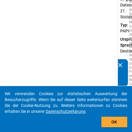
b
Datens
Si
d
21.
D
Sozia
u
M
Typ:
z
p
PAPI
o
A
Urspr
z
Sprac
w
Deuts
Q
d
s
z
clear
Kennen Sie Publikationen, die auf Basis unserer
z
F
Datenpakete entstanden sind? Dann teilen Sie uns diese
e
bitte mit...
B
V
e
A
Wir verwenden Cookies zur statistischen Auswertung der
s
auto_stories
Besucherzugriffe. Wenn Sie auf dieser Seite weitersurfen stimmen
w
vo
Sie der Cookie-Nutzung zu. Weitere Informationen zu Cookies
i
erhalten Sie in unserer
Datenschutzerkärung
.
S
add_shopping_cart
g
w
OK
P
d