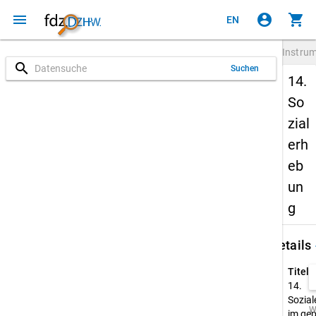
menu
account_circle
shopping_cart
EN
Instru
search
Suchen
14.
So
zial
erh
eb
un
g
keybo
Details
Titel:
14.
Sozia
W
im gep