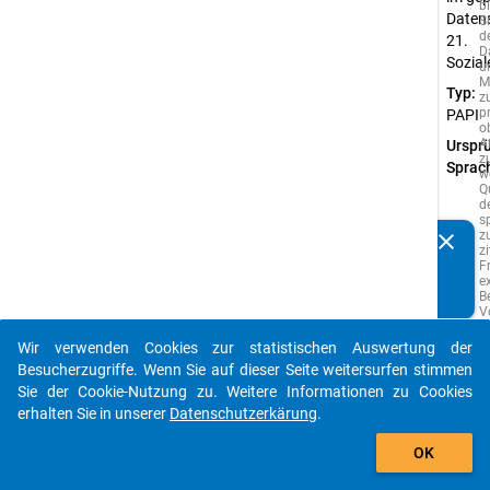
b
Datens
Si
d
21.
D
Sozia
u
M
Typ:
z
p
PAPI
o
A
Urspr
z
Sprac
w
Q
d
s
z
clear
Kennen Sie Publikationen, die auf Basis unserer
z
F
Datenpakete entstanden sind? Dann teilen Sie uns diese
e
bitte mit...
B
V
e
A
Wir verwenden Cookies zur statistischen Auswertung der
s
auto_stories
Besucherzugriffe. Wenn Sie auf dieser Seite weitersurfen stimmen
w
vo
Sie der Cookie-Nutzung zu. Weitere Informationen zu Cookies
i
erhalten Sie in unserer
Datenschutzerkärung
.
S
add_shopping_cart
g
w
OK
P
d