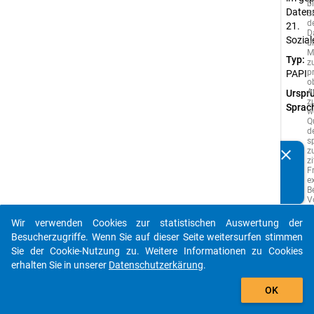
b
Datens
Si
d
21.
D
Sozia
u
M
Typ:
z
p
PAPI
o
A
Urspr
z
Sprac
w
Q
d
s
z
clear
Kennen Sie Publikationen, die auf Basis unserer
z
F
Datenpakete entstanden sind? Dann teilen Sie uns diese
e
bitte mit...
B
V
e
A
Wir verwenden Cookies zur statistischen Auswertung der
s
auto_stories
Besucherzugriffe. Wenn Sie auf dieser Seite weitersurfen stimmen
w
vo
Sie der Cookie-Nutzung zu. Weitere Informationen zu Cookies
i
erhalten Sie in unserer
Datenschutzerkärung
.
S
add_shopping_cart
g
w
OK
P
d