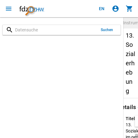
menu
account_circle
shopping_cart
EN
Instru
search
Suchen
13.
So
zial
erh
eb
un
g
keybo
Details
Titel:
13.
Sozia
W
im gep