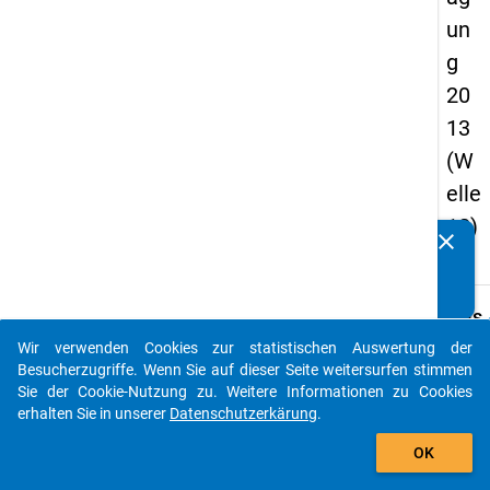
un
g
20
13
(W
elle
12)
clear
Kennen Sie Publikationen, die auf Basis unserer
Datenpakete entstanden sind? Dann teilen Sie uns diese
bitte mit...
keybo
Details
Wir verwenden Cookies zur statistischen Auswertung der
Titel:
auto_stories
Besucherzugriffe. Wenn Sie auf dieser Seite weitersurfen stimmen
12.
Sie der Cookie-Nutzung zu. Weitere Informationen zu Cookies
Studi
erhalten Sie in unserer
Datenschutzerkärung
.
W
Typ:
add_shopping_cart
b
Si
OK
PAPI
d
D
Urspr