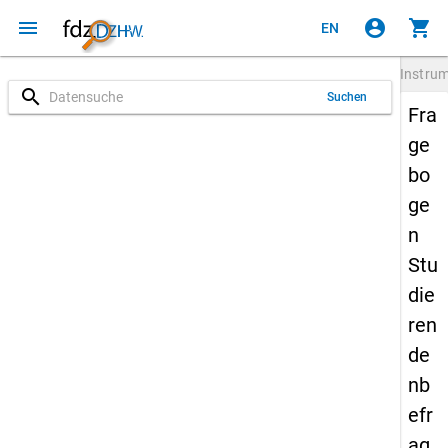
menu
account_circle
shopping_cart
EN
Instru
search
Suchen
Fra
ge
bo
ge
n
Stu
die
ren
de
nb
efr
ag