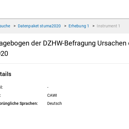
suche
>
Datenpaket
stuma2020
>
Erhebung
1
>
Instrument
1
agebogen der DZHW-Befragung Ursachen 
020
tails
l:
-
:
CAWI
prüngliche Sprachen:
Deutsch