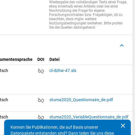
Wiedergabe des vollständigen Texts einer Frage,
etwa innerhalb eines Artikels oder bei einer
Nachnutzung der Frage für eigene
Forschungsvorhaben bzw. Fragebögen, ist zu
beachten, dass mglw. weitere
Nutzungsbedingungen bestehen. Bitte prüfen
Sie die Quellen dahingehend.
keyboard_arrow_up
umentensprache
DOI
Datei
link_off
tsch
cl-dzhw-47.xls
link_off
tsch
stuma2020_Questionnaire_de.pdf
link_off
tsch
stuma2020_VariableQuestionnaire_de.pdf
clear
Kennen Sie Publikationen, die auf Basis unserer
Datenpakete entstanden sind? Dann teilen Sie uns diese