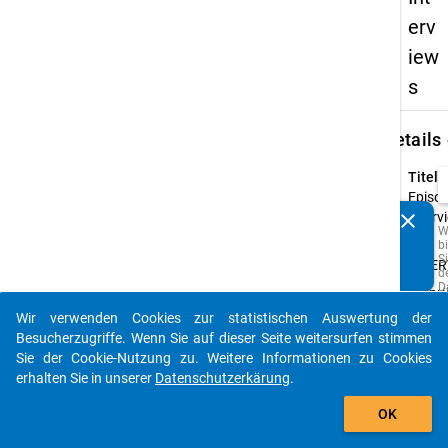
erv
iew
s
keybo
Details
Titel:
Episo
clear
Inter
Kennen Sie Publikationen, die auf Basis unserer
W
Typ:
b
Datenpakete entstanden sind? Dann teilen Sie uns diese
Si
INTER
bitte mit...
d
D
Urspr
u
Sprac
M
Wir verwenden Cookies zur statistischen Auswertung der
auto_stories
z
Deuts
Besucherzugriffe. Wenn Sie auf dieser Seite weitersurfen stimmen
p
Sie der Cookie-Nutzung zu. Weitere Informationen zu Cookies
o
A
erhalten Sie in unserer
Datenschutzerkärung
.
z
add_shopping_cart
w
OK
Q
d
s