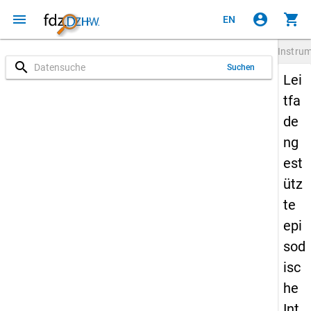
menu
account_circle
shopping_cart
EN
Instru
search
Suchen
Lei
tfa
de
ng
est
ütz
te
epi
sod
isc
he
Int